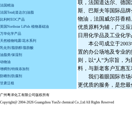
联，法国道达尔、德国
法国精油
斯、巴斯夫等国际品牌
法国Total(道达尔)油脂
物油，法国威尔芬香精
比利时EOC产品
优质原料为辅，广泛应
英国Northstar LiPids 植物基础油
万华化学产品
日用化学品及工业化学
天然植物纯露/花水系列
本公司成立于2003年
乳化剂/脂肪醇/脂肪酸
置的办公场地及专业的
油脂类/保湿剂
则，以“人”为宗旨，
动物油
料，与新老客户互惠互
增稠剂/特殊添加剂
我们着眼国际市场动
防晒剂/防腐剂
甘肃泛植
更优质的服务，是您最
广州粤泽化工有限公司版权所有
Copyright@ 2004-2026 Guangzhou YueZe chemical Co.,Ltd All Rights Reserved