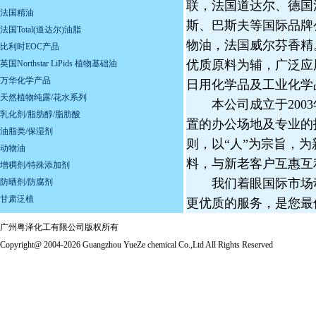
联，法国道达尔、德国
法国精油
斯、巴斯夫等国际品牌
法国Total(道达尔)油脂
物油，法国威尔芬香精
比利时EOC产品
优质原料为辅，广泛应
英国Northstar LiPids 植物基础油
万华化学产品
日用化学品及工业化学
天然植物纯露/花水系列
本公司成立于2003年
乳化剂/脂肪醇/脂肪酸
置的办公场地及专业的
油脂类/保湿剂
则，以“人”为宗旨，
动物油
料，与新老客户互惠互
增稠剂/特殊添加剂
我们着眼国际市场动
防晒剂/防腐剂
甘肃泛植
更优质的服务，是您最
广州粤泽化工有限公司版权所有
Copyright@ 2004-2026 Guangzhou YueZe chemical Co.,Ltd All Rights Reserved