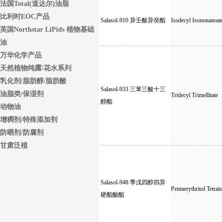
法国Total(道达尔)油脂
比利时EOC产品
Salasol-910 异壬酸异癸酯
Isodecyl Isononanoat
英国Northstar LiPids 植物基础
油
万华化学产品
天然植物纯露/花水系列
乳化剂/脂肪醇/脂肪酸
Salasol-933 三苯三酸十三
油脂类/保湿剂
Tridecyl Trimellitate
醇酯
动物油
增稠剂/特殊添加剂
防晒剂/防腐剂
甘肃泛植
Salasol-948 季戊四醇四异
Pentaerythritol Tetrai
硬酯酸酯