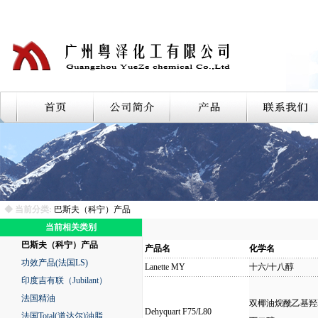
◆ 当前分类:
巴斯夫（科宁）产品
当前相关类别
巴斯夫（科宁）产品
产品名
化学名
功效产品(法国LS)
Lanette MY
十六/十八醇
印度吉有联（Jubilant）
法国精油
双椰油烷酰乙基羟
Dehyquart F75/L80
法国Total(道达尔)油脂