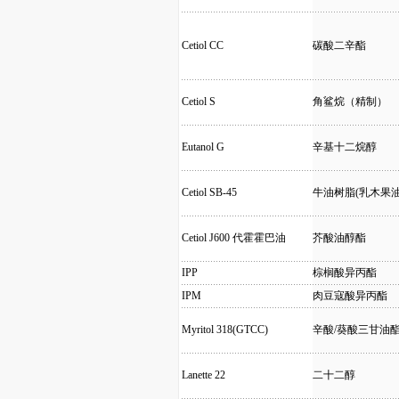
Cetiol CC
碳酸二辛酯
Cetiol S
角鲨烷（精制）
Eutanol G
辛基十二烷醇
Cetiol SB-45
牛油树脂(乳木果油
Cetiol J600 代霍霍巴油
芥酸油醇酯
IPP
棕榈酸异丙酯
IPM
肉豆寇酸异丙酯
Myritol 318(GTCC)
辛酸/葵酸三甘油
Lanette 22
二十二醇