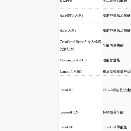
K12铵盐
十二烷基硫酸铵
AES铵盐(天然)
脂肪醇聚氧乙烯醚
AES(天然)
脂肪醇聚氧乙烯醚
CetioCetiol Sensoft 令人愉悦
辛酸丙基庚酯
的润肤剂
Monomuls 90-O18
油酸甘油脂
Lamesoft PO65
椰油基葡萄糠苷/
Cetiol HE
PEG-7椰油基甘油
Cegesoft C24
棕榈酸异辛酯
Cetiol AB
C12-15苯甲酸酯