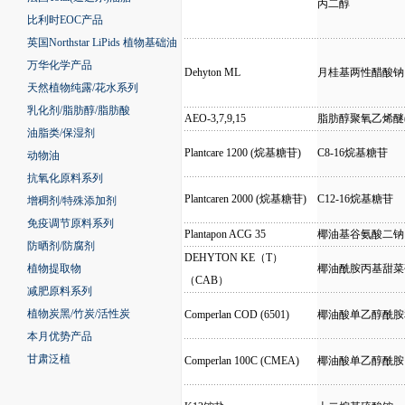
丙二醇
比利时EOC产品
英国Northstar LiPids 植物基础油
万华化学产品
Dehyton ML
月桂基两性醋酸钠
天然植物纯露/花水系列
乳化剂/脂肪醇/脂肪酸
AEO-3,7,9,15
脂肪醇聚氧乙烯醚(3,
油脂类/保湿剂
Plantcare 1200 (烷基糖苷)
C8-16烷基糖苷
动物油
抗氧化原料系列
Plantcaren 2000 (烷基糖苷)
C12-16烷基糖苷
增稠剂/特殊添加剂
免疫调节原料系列
Plantapon ACG 35
椰油基谷氨酸二钠
防晒剂/防腐剂
DEHYTON KE（T）
植物提取物
椰油酰胺丙基甜菜
（CAB）
减肥原料系列
植物炭黑/竹炭/活性炭
Comperlan COD (6501)
椰油酸单乙醇酰胺
本月优势产品
甘肃泛植
Comperlan 100C (CMEA)
椰油酸单乙醇酰胺