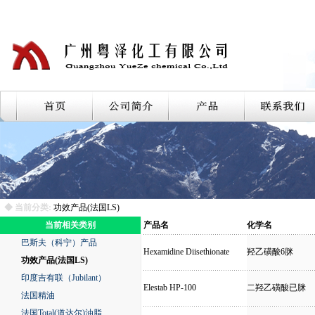
◆ 当前分类:
功效产品(法国LS)
当前相关类别
产品名
化学名
巴斯夫（科宁）产品
Hexamidine Diisethionate
羟乙磺酸6脒
功效产品(法国LS)
印度吉有联（Jubilant）
Elestab HP-100
二羟乙磺酸已脒
法国精油
法国Total(道达尔)油脂