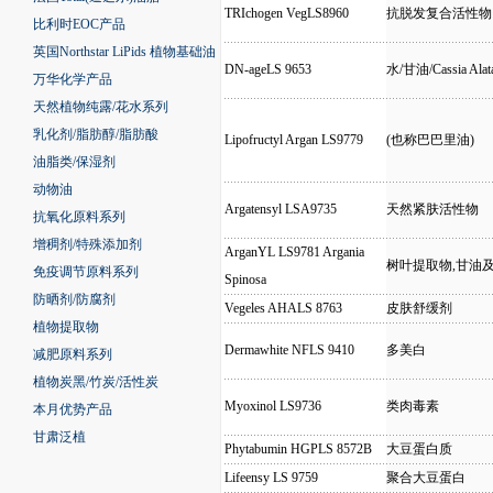
TRIchogen VegLS8960
抗脱发复合活性物
比利时EOC产品
英国Northstar LiPids 植物基础油
DN-ageLS 9653
水/甘油/Cassia A
万华化学产品
天然植物纯露/花水系列
乳化剂/脂肪醇/脂肪酸
Lipofructyl Argan LS9779
(也称巴巴里油)
油脂类/保湿剂
动物油
Argatensyl LSA9735
天然紧肤活性物
抗氧化原料系列
增稠剂/特殊添加剂
ArganYL LS9781 Argania
树叶提取物,甘油
免疫调节原料系列
Spinosa
防晒剂/防腐剂
Vegeles AHALS 8763
皮肤舒缓剂
植物提取物
Dermawhite NFLS 9410
多美白
减肥原料系列
植物炭黑/竹炭/活性炭
Myoxinol LS9736
类肉毒素
本月优势产品
甘肃泛植
Phytabumin HGPLS 8572B
大豆蛋白质
Lifeensy LS 9759
聚合大豆蛋白