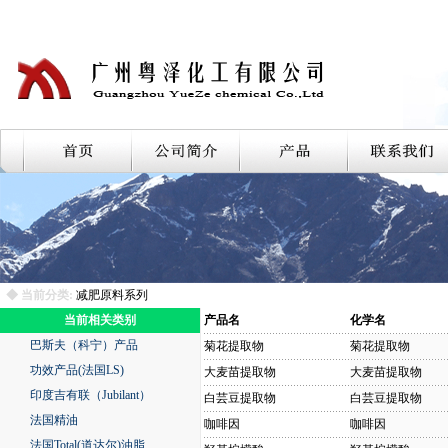
◆ 当前分类:
减肥原料系列
当前相关类别
产品名
化学名
巴斯夫（科宁）产品
菊花提取物
菊花提取物
功效产品(法国LS)
大麦苗提取物
大麦苗提取物
印度吉有联（Jubilant）
白芸豆提取物
白芸豆提取物
法国精油
咖啡因
咖啡因
法国Total(道达尔)油脂