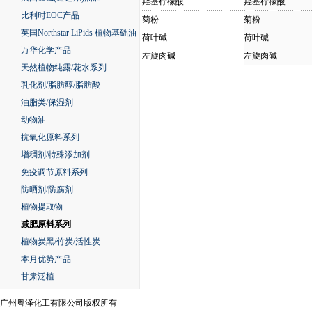
羟基柠檬酸
羟基柠檬酸
比利时EOC产品
菊粉
菊粉
英国Northstar LiPids 植物基础油
荷叶碱
荷叶碱
万华化学产品
左旋肉碱
左旋肉碱
天然植物纯露/花水系列
乳化剂/脂肪醇/脂肪酸
油脂类/保湿剂
动物油
抗氧化原料系列
增稠剂/特殊添加剂
免疫调节原料系列
防晒剂/防腐剂
植物提取物
减肥原料系列
植物炭黑/竹炭/活性炭
本月优势产品
甘肃泛植
广州粤泽化工有限公司版权所有