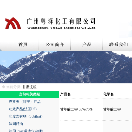
◆ 当前分类:
甘肃泛植
当前相关类别
产品名
化学名
巴斯夫（科宁）产品
功效产品(法国LS)
甘草酸二钾 65%/75%
甘草酸二钾
印度吉有联（Jubilant）
法国精油
法国Total(道达尔)油脂