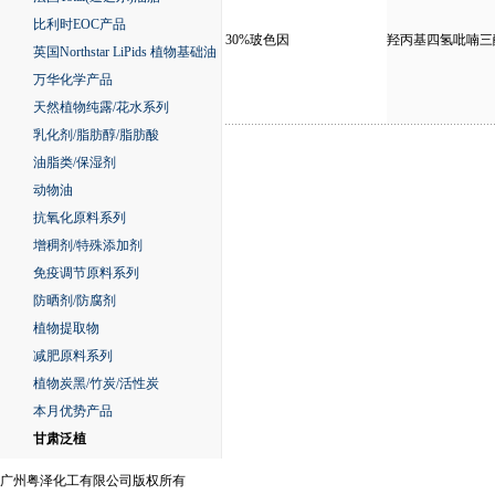
比利时EOC产品
30%玻色因
羟丙基四氢吡喃三
英国Northstar LiPids 植物基础油
万华化学产品
天然植物纯露/花水系列
乳化剂/脂肪醇/脂肪酸
油脂类/保湿剂
动物油
抗氧化原料系列
增稠剂/特殊添加剂
免疫调节原料系列
防晒剂/防腐剂
植物提取物
减肥原料系列
植物炭黑/竹炭/活性炭
本月优势产品
甘肃泛植
广州粤泽化工有限公司版权所有