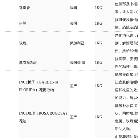
使脑部及中枢
迷迭香
法国
1KG
果，让人活力
抗沮丧和催情
伊兰
法国
1KG
惊、恐慌及恐
净化消化道，
玫瑰
保加利亚
1KG
剂，解除经前
伤、嫉妒和憎
抗痉挛，安抚
薰衣草精油
法国/新疆
1KG
性的精神问题
能够美白加上
INCI:栀子（GARDENIA
让皮肤的暗哑
国产
1KG
FLORIDA）花提取物
痘和祛痘的效
的能力，所以
能够补水保湿
INCI:玫瑰（ROSA RUGOSA）
状。同时玫瑰
国产
1KG
花油
色斑。玫瑰精
帮助入眠。
山茶花精油是