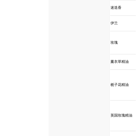
迷迭香
伊兰
玫瑰
薰衣草精油
栀子花精油
英国玫瑰精油