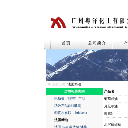
◆ 当前分类:
法国精油
当前相关类别
产品名
巴斯夫（科宁）产品
葡萄籽油
功效产品(法国LS)
月见草油
印度吉有联（Jubilant）
蓖麻油
法国精油
水溶辣椒精
法国Total(道达尔)油脂