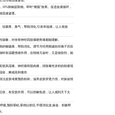
它活性物迅速渗透。
，10%辣椒提取物。即时“燃脂”效果。促进血液循环，
物迅速渗透。
、祛肠胃、胀气，帮助消化,引发幸福感，让人很放
性咳嗽，对坐骨神经四肢僵硬疼痛都能缓解。
期的喉咙痛，帮助消化。调节月经周期减轻经痛子宫痉
独时有温暖情绪作用，在情绪亢奋时，又是镇惊剂，能
安抚风湿痛、神经痛和肌肉痛，排除毒性淤积的助塞现
湿疹，癣戒疮和瘙痒.
清洁皮肤堵塞预防粉刺，滋养皮肤穿透力强，对振奋情
。
症状，有安抚作用，可以舒解焦虑，让人感到天下太
呼吸,预防晕眩,晕倒以郁症,平缓消化道,振奋、积极帮
人