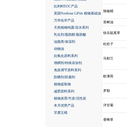
比利时EOC产品
辣椒精
英国Northstar LiPids 植物基础油
万华化学产品
茶树油
天然植物纯露/花水系列
快乐鼠尾草
乳化剂/脂肪醇/脂肪酸
油脂类/保湿剂
杜松子
动物油
抗氧化原料系列
马郁兰
增稠剂/特殊添加剂
免疫调节原料系列
欧薄荷
防晒剂/防腐剂
植物提取物
罗勒
减肥原料系列
植物炭黑/竹炭/活性炭
洋甘菊
本月优势产品
甘肃泛植
香蜂草