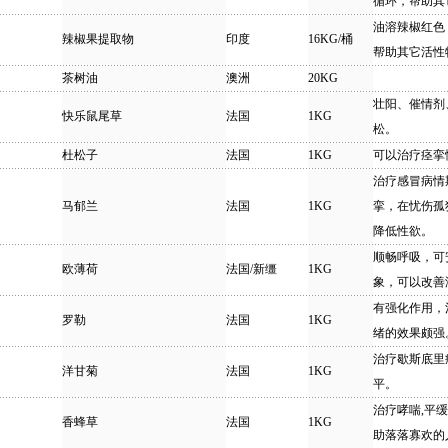
循环，帮助其
油溶辣椒红色
辣椒果提取物
印度
16KG/桶
帮助其它活性
茶树油
澳洲
20KG
壮阳、催情剂
快乐鼠尾草
法国
1KG
松。
杜松子
法国
1KG
可以治疗痉挛
治疗感冒病情
马郁兰
法国
1KG
挛，在忧伤孤
降低性欲。
顺畅呼吸，可
欧薄荷
法国/新缰
1KG
象，可以改善
有强化作用，
罗勒
法国
1KG
绪的效果颇强
治疗歇斯底里
洋甘菊
法国
1KG
平。
治疗哮喘,平缓
香蜂草
法国
1KG
助落落寡欢的