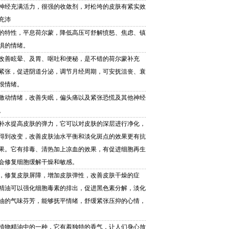
神经充满活力，很强的收敛剂，对松垮的皮肤有紧实效
充沛
的特性，平息荷尔蒙，降低高压可舒解愤怒、焦虑、镇
惧的情绪。
改善眩晕、及胃、呕吐和便秘，是不错的荷尔蒙补充
紧张，促进阴道分泌，调节月经周期，可安抚沮丧、衰
恨情绪。
激动情绪，改善失眠，偏头痛以及紧张恐慌及其他神经
。
补水提高皮肤的弹力，它可以对皮肤的深层进行净化，
得到改变，改善皮肤油水平衡和淡化斑点的效果更有抗
果。它有排毒、清热加上凉血的效果，有促进细胞再生
会修复细胞缓解干燥和敏感。
，修复皮肤屏障，增加皮肤弹性，改善皮肤干燥的症
精油可以强化细胞毒素的排出，促进黑色素分解，淡化
油的气味芬芳，能够抚平情绪，舒缓紧张压抑的心情，
植物精油中的一种，它有着独特的香气，让人们身心放