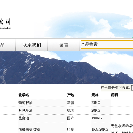
在当前分类下搜索:
化学名
产地
规格
说明
葡萄籽油
新疆
25KG
月见草油
德国
20KG
蓖麻油
国产
190KG
无色水溶4%
辣椒果提取物
印度
1KG/20KG