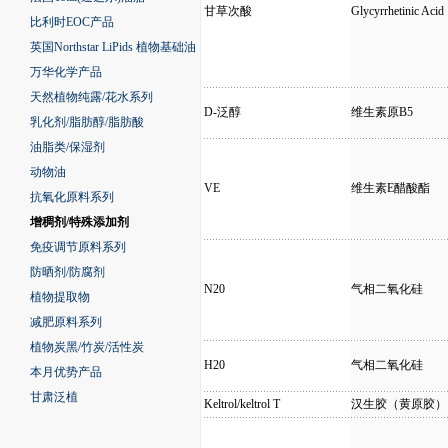
甘草次酸
Glycyrrhetinic Acid
比利时EOC产品
英国Northstar LiPids 植物基础油
万华化学产品
天然植物纯露/花水系列
D-泛醇
维生素原B5
乳化剂/脂肪醇/脂肪酸
油脂类/保湿剂
动物油
VE
维生素E醋酸酯
抗氧化原料系列
增稠剂/特殊添加剂
免疫调节原料系列
防晒剂/防腐剂
N20
气相二氧化硅
植物提取物
减肥原料系列
植物炭黑/竹炭/活性炭
H20
气相二氧化硅
本月优势产品
甘肃泛植
Keltrol/keltrol T
汉生胶（黄原胶）