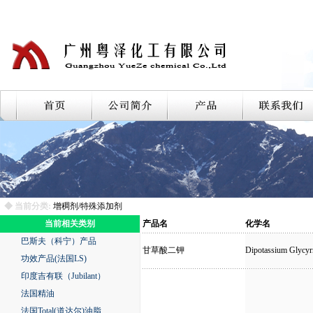
◆ 当前分类:
增稠剂/特殊添加剂
当前相关类别
产品名
化学名
巴斯夫（科宁）产品
甘草酸二钾
Dipotassium Glycyrr
功效产品(法国LS)
印度吉有联（Jubilant）
法国精油
法国Total(道达尔)油脂