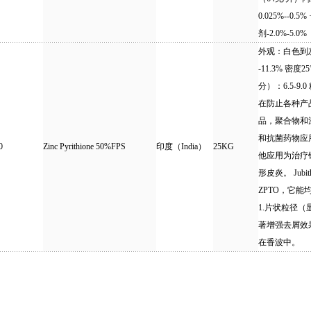
0.025%--0
剂-2.0%-5.0%
外观：白色到灰
-11.3% 密度2
分）：6.5-9.
在防止各种产
品，聚合物和
和抗菌药物应
0
Zinc Pyrithione 50%FPS
印度（India）
25KG
他应用为治疗
形皮炎。 Jub
ZPTO，它
1.片状粒径
著增强去屑效果；
在香波中。