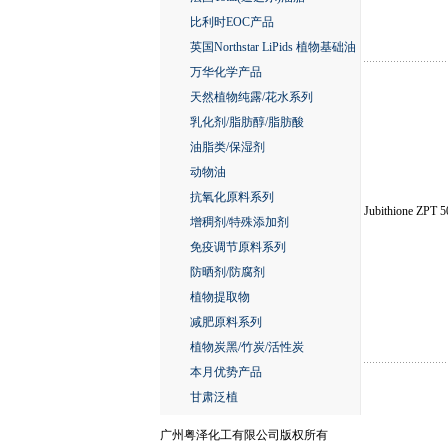
比利时EOC产品
英国Northstar LiPids 植物基础油
万华化学产品
天然植物纯露/花水系列
乳化剂/脂肪醇/脂肪酸
油脂类/保湿剂
动物油
抗氧化原料系列
Jubithione ZPT 5
增稠剂/特殊添加剂
免疫调节原料系列
防晒剂/防腐剂
植物提取物
减肥原料系列
植物炭黑/竹炭/活性炭
本月优势产品
甘肃泛植
广州粤泽化工有限公司版权所有