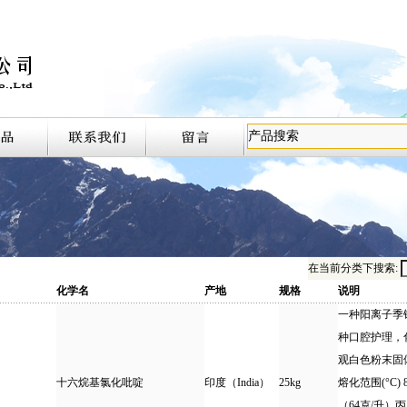
在当前分类下搜索:
化学名
产地
规格
说明
一种阳离子季
种口腔护理，
观白色粉末固体 化
十六烷基氯化吡啶
印度（India）
25kg
熔化范围(°C) 
（64克/升）丙二