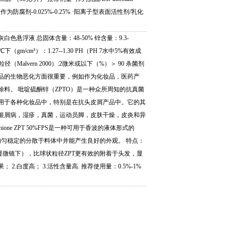
.5% ·作为防腐剂-0.025%-0.25% ·阳离子型表面活性剂/乳化
白色悬浮液 总固体含量：48-50% 锌含量：9.3-
5℃下（gm/cm³）：1.27--1.30 PH（PH 7水中5%有效成
0 粒径（Malvern 2000）:2微米或以下（%）＞ 90 杀菌剂
品的生物恶化方面很重要，例如作为化妆品，医药产
涂料。 吡啶硫酮锌（ZPTO）是一种众所周知的抗真菌
用于各种化妆品中，特别是在抗头皮屑产品中。它的其
银屑病，湿疹，真菌，运动员脚，皮肤干燥，皮炎和异
ithione ZPT 50%FPS是一种可用于香波的液体形式的
能均匀稳定的分散于料体中并能产生良好的外观。 特点：
（显微镜下），比球状粒径ZPT更有效的附着于头发，显
 2.白度高； 3.活性含量高. 推荐使用量：0.5%-1%