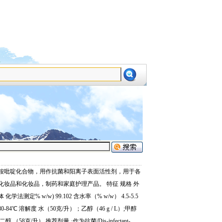
设为首页
加为收藏
铵吡啶化合物，用作抗菌和阳离子表面活性剂，用于各
化妆品和化妆品，制药和家庭护理产品。 特征 规格 外
学法测定% w/w) 99.102 含水率（% w/w） 4.5-5.5
80-84℃ 溶解度 水（50克/升）；乙醇（46 g / L）;甲醇
醇 （58克/升） 推荐剂量 ·作为抗菌/Dis-infectant-