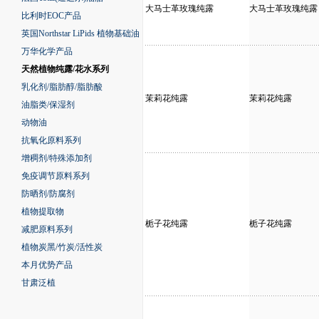
大马士革玫瑰纯露
大马士革玫瑰纯露
比利时EOC产品
英国Northstar LiPids 植物基础油
万华化学产品
天然植物纯露/花水系列
乳化剂/脂肪醇/脂肪酸
茉莉花纯露
茉莉花纯露
油脂类/保湿剂
动物油
抗氧化原料系列
增稠剂/特殊添加剂
免疫调节原料系列
防晒剂/防腐剂
植物提取物
栀子花纯露
栀子花纯露
减肥原料系列
植物炭黑/竹炭/活性炭
本月优势产品
甘肃泛植