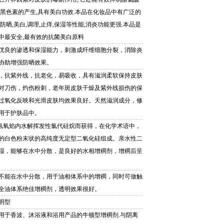
止黑色素的产生,具有美白功效.本品在化妆品中有广泛的
防晒,美白,调理,止痒,保湿等性能,消炎功能更强.本品是
中最安全,最有效的抗菌美白原料
优良的渗透和保湿能力，刺激成纤维细胞分裂，消除炎
协助增强防晒效果。
，抗紫外线，抗老化，易吸收，具有滋润柔软保持皮肤
对刀伤，灼伤粉刺，老年斑皮肤干燥及紫外线损伤的保
过氧化反映和光滑皮肤均效果良好。天然滋润成分，修
用于护肤品中。
在氢氧焰内水解挥发性氯代硅烷而获得，在化学术语中，
的白色粉末状的高纯度无定型二氧化硅组成。亲水性二
湿，能够在水中分散，是良好的水相增稠剂，增稠后呈
不能在水中分散，用于油相体系中的增稠，同时可做触
全油体系绝佳增稠剂，透明效果很好。
明型
用于香波、沐浴液和浴用产品的牛顿型增稠剂.与阴离