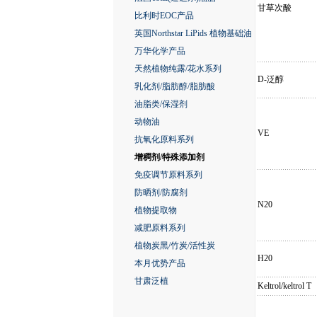
甘草次酸
比利时EOC产品
英国Northstar LiPids 植物基础油
万华化学产品
天然植物纯露/花水系列
D-泛醇
乳化剂/脂肪醇/脂肪酸
油脂类/保湿剂
动物油
VE
抗氧化原料系列
增稠剂/特殊添加剂
免疫调节原料系列
防晒剂/防腐剂
N20
植物提取物
减肥原料系列
植物炭黑/竹炭/活性炭
H20
本月优势产品
甘肃泛植
Keltrol/keltrol T