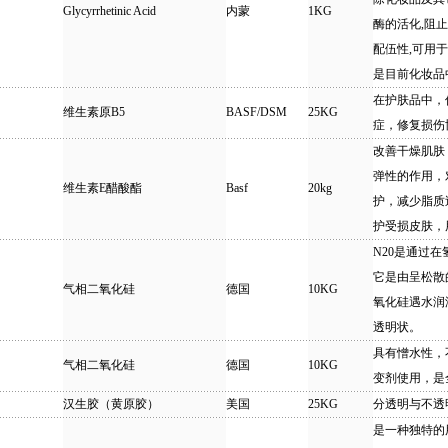
Glycyrrhetinic Acid
内蒙
1KG
酶的活化,阻
配伍性,可用于
是目前化妆品
在护肤品中，
维生素原B5
BASF/DSM
25KG
症，修复损伤
改善干燥肌肤
弹性的作用，
维生素E醋酸酯
Basf
20kg
护，减少脂质
护受损皮肤，
N20是通过
它是由呈松散
气相二氧化硅
德国
10KG
氧化硅遇水润
透明状。
具有憎水性，
气相二氧化硅
德国
10KG
变剂使用，是
汉生胶（黄原胶）
美国
25KG
分透明与不透
是一种独特的