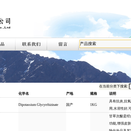
在当前分类下搜索:
化学名
产地
规格
说明
具有抗炎,抗
Dipotassium Glycyrrhizinate
国产
1KG
用,水溶性好,
甘草次酸是经
功能,增强皮肤
除化妆品及其