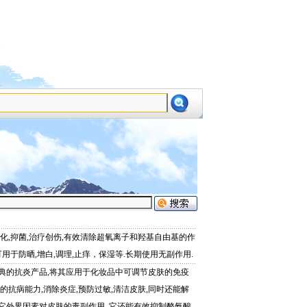
设为首页
加为收藏
氧化,抑菌,治疗创伤,有效清除超氧离子和羟基自由基的作
可用于防晒,增白,调理,止痒，保湿等.长期使用无副作用.
典的抗炎产品,将其应用于化妆品中可调节皮肤的免疫
的抗病能力,消除炎症,预防过敏,清洁皮肤,同时还能解
它外界因素对皮肤的毒副作用,.它还能有效抑制酪氨酸