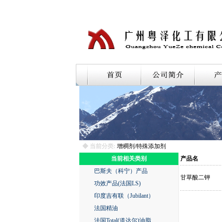
◆ 当前分类:
增稠剂/特殊添加剂
当前相关类别
产品名
巴斯夫（科宁）产品
甘草酸二钾
功效产品(法国LS)
印度吉有联（Jubilant）
法国精油
法国Total(道达尔)油脂