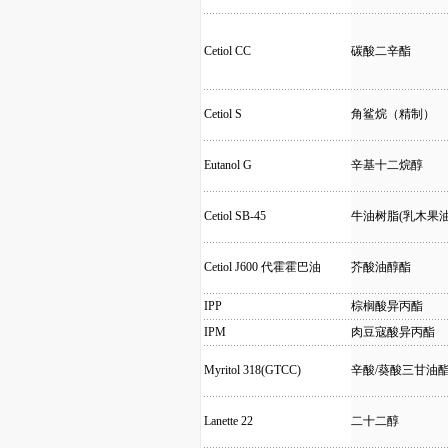
Cetiol CC
碳酸二辛酯
Cetiol S
角鲨烷（精制）
Eutanol G
辛基十二烷醇
Cetiol SB-45
牛油树脂(乳木果油
Cetiol J600 代霍霍巴油
芥酸油醇酯
IPP
棕榈酸异丙酯
IPM
肉豆寇酸异丙酯
Myritol 318(GTCC)
辛酸/葵酸三甘油
Lanette 22
二十二醇