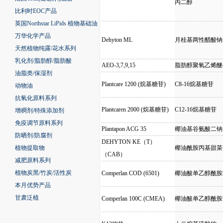
丙二醇
比利时EOC产品
英国Northstar LiPids 植物基础油
万华化学产品
Dehyton ML
月桂基两性醋酸钠
天然植物纯露/花水系列
乳化剂/脂肪醇/脂肪酸
AEO-3,7,9,15
脂肪醇聚氧乙烯醚(3,
油脂类/保湿剂
Plantcare 1200 (烷基糖苷)
C8-16烷基糖苷
动物油
抗氧化原料系列
Plantcaren 2000 (烷基糖苷)
C12-16烷基糖苷
增稠剂/特殊添加剂
免疫调节原料系列
Plantapon ACG 35
椰油基谷氨酸二钠
防晒剂/防腐剂
DEHYTON KE（T）
植物提取物
椰油酰胺丙基甜菜
（CAB）
减肥原料系列
植物炭黑/竹炭/活性炭
Comperlan COD (6501)
椰油酸单乙醇酰胺
本月优势产品
甘肃泛植
Comperlan 100C (CMEA)
椰油酸单乙醇酰胺