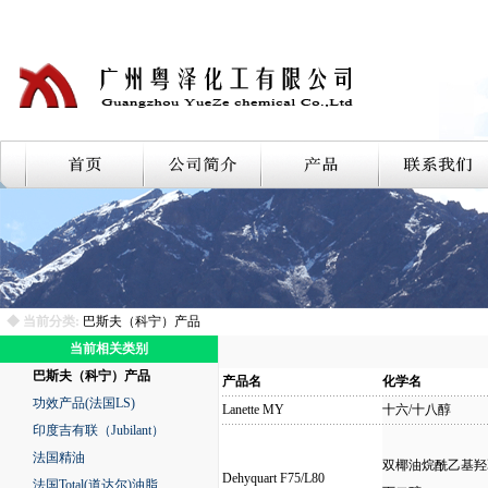
◆ 当前分类:
巴斯夫（科宁）产品
当前相关类别
巴斯夫（科宁）产品
产品名
化学名
功效产品(法国LS)
Lanette MY
十六/十八醇
印度吉有联（Jubilant）
法国精油
双椰油烷酰乙基羟
Dehyquart F75/L80
法国Total(道达尔)油脂