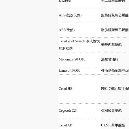
K12铵盐
十二烷基硫酸铵
AES铵盐(天然)
脂肪醇聚氧乙烯醚
AES(天然)
脂肪醇聚氧乙烯醚
CetioCetiol Sensoft 令人愉悦
辛酸丙基庚酯
的润肤剂
Monomuls 90-O18
油酸甘油脂
Lamesoft PO65
椰油基葡萄糠苷/
Cetiol HE
PEG-7椰油基甘油
Cegesoft C24
棕榈酸异辛酯
Cetiol AB
C12-15苯甲酸酯