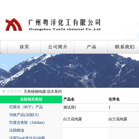
◆ 当前分类:
天然植物纯露/花水系列
当前相关类别
产品名
化学名
巴斯夫（科宁）产品
测试用1
1
功效产品(法国LS)
白兰花纯露
白兰花纯露
印度吉有联（Jubilant）
法国精油
法国Total(道达尔)油脂