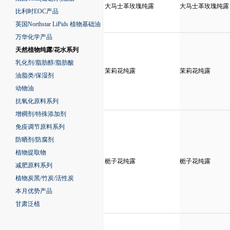
大马士革玫瑰纯露
大马士革玫瑰纯露
比利时EOC产品
英国Northstar LiPids 植物基础油
万华化学产品
天然植物纯露/花水系列
乳化剂/脂肪醇/脂肪酸
茉莉花纯露
茉莉花纯露
油脂类/保湿剂
动物油
抗氧化原料系列
增稠剂/特殊添加剂
免疫调节原料系列
防晒剂/防腐剂
植物提取物
栀子花纯露
栀子花纯露
减肥原料系列
植物炭黑/竹炭/活性炭
本月优势产品
甘肃泛植