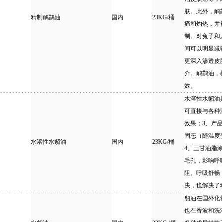
肤。此外，鸸
精制鸸鹋油
国内
23KG/桶
痛和灼热，并
制。对兔子和
间可以明显减
更深入渗透皮
介。鸸鹋油，
效。
水溶性水貂油
可直接与各种
效果；3、产
固态（随温度
水溶性水貂油
国内
23KG/桶
4、三甘油脂
毛孔，影响呼
阻、呼吸舒畅
决，也解决了
貂油在国外化
也在香波和洗