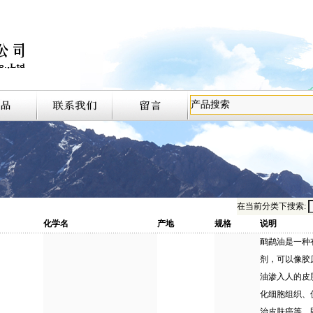
在当前分类下搜索:
化学名
产地
规格
说明
鸸鹋油是一种
剂，可以像胶
油渗入人的皮
化细胞组织、
治皮肤癌等，