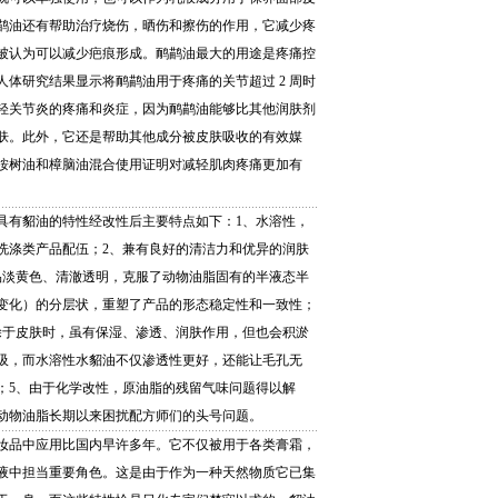
鹋油还有帮助治疗烧伤，晒伤和擦伤的作用，它减少疼
被认为可以减少疤痕形成。鸸鹋油最大的用途是疼痛控
人体研究结果显示将鸸鹋油用于疼痛的关节超过 2 周时
轻关节炎的疼痛和炎症，因为鸸鹋油能够比其他润肤剂
肤。此外，它还是帮助其他成分被皮肤吸收的有效媒
桉树油和樟脑油混合使用证明对减轻肌肉疼痛更加有
具有貂油的特性经改性后主要特点如下：1、水溶性，
洗涤类产品配伍；2、兼有良好的清洁力和优异的润肤
品淡黄色、清澈透明，克服了动物油脂固有的半液态半
变化）的分层状，重塑了产品的形态稳定性和一致性；
涂于皮肤时，虽有保湿、渗透、润肤作用，但也会积淤
吸，而水溶性水貂油不仅渗透性更好，还能让毛孔无
；5、由于化学改性，原油脂的残留气味问题得以解
动物油脂长期以来困扰配方师们的头号问题。
妆品中应用比国内早许多年。它不仅被用于各类膏霜，
液中担当重要角色。这是由于作为一种天然物质它已集