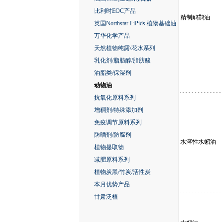
比利时EOC产品
精制鸸鹋油
英国Northstar LiPids 植物基础油
万华化学产品
天然植物纯露/花水系列
乳化剂/脂肪醇/脂肪酸
油脂类/保湿剂
动物油
抗氧化原料系列
增稠剂/特殊添加剂
免疫调节原料系列
防晒剂/防腐剂
水溶性水貂油
植物提取物
减肥原料系列
植物炭黑/竹炭/活性炭
本月优势产品
甘肃泛植