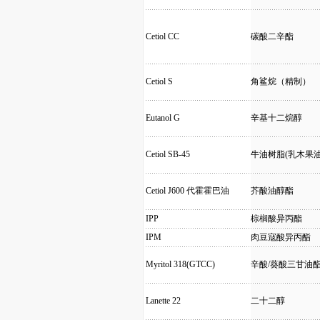
Cetiol CC
碳酸二辛酯
Cetiol S
角鲨烷（精制）
Eutanol G
辛基十二烷醇
Cetiol SB-45
牛油树脂(乳木果油
Cetiol J600 代霍霍巴油
芥酸油醇酯
IPP
棕榈酸异丙酯
IPM
肉豆寇酸异丙酯
Myritol 318(GTCC)
辛酸/葵酸三甘油
Lanette 22
二十二醇