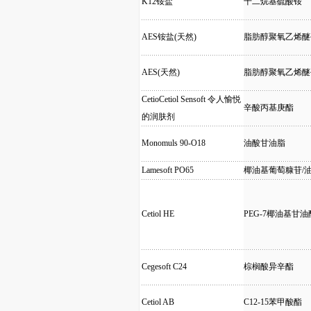
K12铵盐
十二烷基硫酸铵
AES铵盐(天然)
脂肪醇聚氧乙烯醚
AES(天然)
脂肪醇聚氧乙烯醚
CetioCetiol Sensoft 令人愉悦
辛酸丙基庚酯
的润肤剂
Monomuls 90-O18
油酸甘油脂
Lamesoft PO65
椰油基葡萄糠苷/
Cetiol HE
PEG-7椰油基甘油
Cegesoft C24
棕榈酸异辛酯
Cetiol AB
C12-15苯甲酸酯