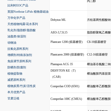
丙二醇
比利时EOC产品
英国Northstar LiPids 植物基础油
万华化学产品
Dehyton ML
月桂基两性醋酸钠
天然植物纯露/花水系列
乳化剂/脂肪醇/脂肪酸
AEO-3,7,9,15
脂肪醇聚氧乙烯醚(3,
油脂类/保湿剂
Plantcare 1200 (烷基糖苷)
C8-16烷基糖苷
动物油
抗氧化原料系列
Plantcaren 2000 (烷基糖苷)
C12-16烷基糖苷
增稠剂/特殊添加剂
免疫调节原料系列
Plantapon ACG 35
椰油基谷氨酸二钠
防晒剂/防腐剂
DEHYTON KE（T）
植物提取物
椰油酰胺丙基甜菜
（CAB）
减肥原料系列
植物炭黑/竹炭/活性炭
Comperlan COD (6501)
椰油酸单乙醇酰胺
本月优势产品
甘肃泛植
Comperlan 100C (CMEA)
椰油酸单乙醇酰胺