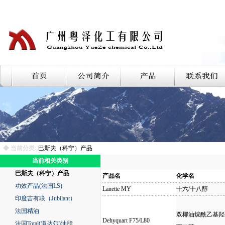
◆ 当前分类:
巴斯夫（科宁）产品
当前相关类别
巴斯夫（科宁）产品
产品名
化学名
功效产品(法国LS)
Lanette MY
十六/十八醇
印度吉有联（Jubilant）
法国精油
双椰油烷酰乙基羟
Dehyquart F75/L80
法国Total(道达尔)油脂