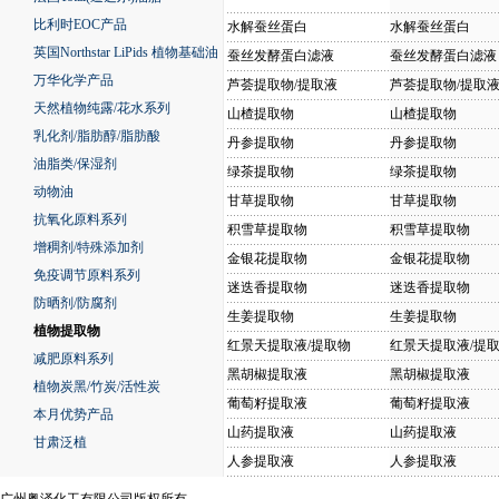
比利时EOC产品
水解蚕丝蛋白
水解蚕丝蛋白
英国Northstar LiPids 植物基础油
蚕丝发酵蛋白滤液
蚕丝发酵蛋白滤液
万华化学产品
芦荟提取物/提取液
芦荟提取物/提取
天然植物纯露/花水系列
山楂提取物
山楂提取物
乳化剂/脂肪醇/脂肪酸
丹参提取物
丹参提取物
油脂类/保湿剂
绿茶提取物
绿茶提取物
动物油
甘草提取物
甘草提取物
抗氧化原料系列
积雪草提取物
积雪草提取物
增稠剂/特殊添加剂
金银花提取物
金银花提取物
免疫调节原料系列
迷迭香提取物
迷迭香提取物
防晒剂/防腐剂
生姜提取物
生姜提取物
植物提取物
红景天提取液/提取物
红景天提取液/提
减肥原料系列
黑胡椒提取液
黑胡椒提取液
植物炭黑/竹炭/活性炭
葡萄籽提取液
葡萄籽提取液
本月优势产品
山药提取液
山药提取液
甘肃泛植
人参提取液
人参提取液