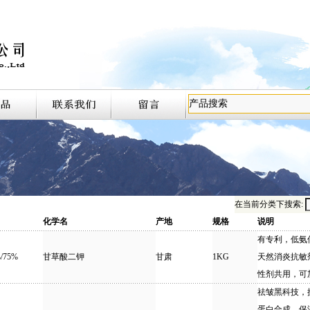
在当前分类下搜索:
化学名
产地
规格
说明
有专利，低氨
/75%
甘草酸二钾
甘肃
1KG
天然消炎抗敏
性剂共用，可
祛皱黑科技，
蛋白合成，保