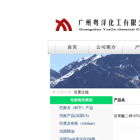
◆ 当前分类:
甘肃泛植
当前相关类别
产品名
巴斯夫（科宁）产品
功效产品(法国LS)
甘草酸二钾 65%
印度吉有联（Jubilant）
法国精油
法国Total(道达尔)油脂