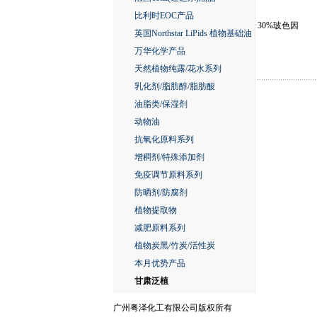
比利时EOC产品
30%玻色因
英国Northstar LiPids 植物基础油
万华化学产品
天然植物纯露/花水系列
乳化剂/脂肪醇/脂肪酸
油脂类/保湿剂
动物油
抗氧化原料系列
增稠剂/特殊添加剂
免疫调节原料系列
防晒剂/防腐剂
植物提取物
减肥原料系列
植物炭黑/竹炭/活性炭
本月优势产品
甘肃泛植
广州粤泽化工有限公司版权所有