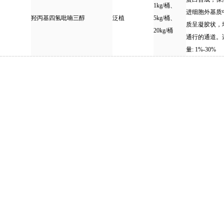
1kg/桶、
进细胞外基质
羟丙基四氢吡喃三醇
泛植
5kg/桶、
质呈凝胶状，
20kg/桶
通行的通道。
量: 1%-30%