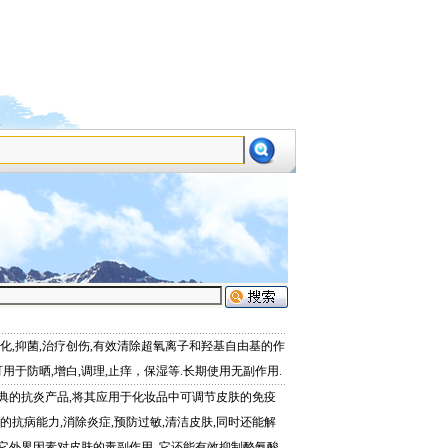
设为首页
加为收藏
氧化,抑菌,治疗创伤,有效清除超氧离子和羟基自由基的作
可用于防晒,增白,调理,止痒，保湿等.长期使用无副作用.
典的抗炎产品,将其应用于化妆品中可调节皮肤的免疫
的抗病能力,消除炎症,预防过敏,清洁皮肤,同时还能解
它外界因素对皮肤的毒副作用,.它还能有效抑制酪氨酸