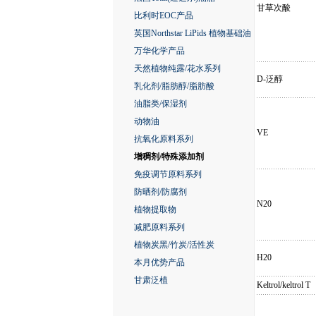
甘草次酸
比利时EOC产品
英国Northstar LiPids 植物基础油
万华化学产品
天然植物纯露/花水系列
D-泛醇
乳化剂/脂肪醇/脂肪酸
油脂类/保湿剂
动物油
VE
抗氧化原料系列
增稠剂/特殊添加剂
免疫调节原料系列
防晒剂/防腐剂
N20
植物提取物
减肥原料系列
植物炭黑/竹炭/活性炭
H20
本月优势产品
甘肃泛植
Keltrol/keltrol T