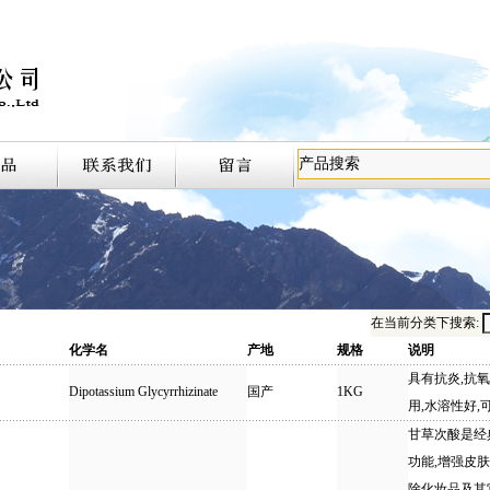
在当前分类下搜索:
化学名
产地
规格
说明
具有抗炎,抗
Dipotassium Glycyrrhizinate
国产
1KG
用,水溶性好,
甘草次酸是经
功能,增强皮肤
除化妆品及其