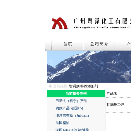
◆ 当前分类:
增稠剂/特殊添加剂
当前相关类别
产品名
巴斯夫（科宁）产品
甘草酸二钾
功效产品(法国LS)
印度吉有联（Jubilant）
法国精油
法国Total(道达尔)油脂