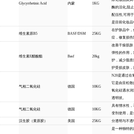
Glycyrrhetinic Acid
内蒙
1KG
酶的活化,阻
配伍性,可用于
是目前化妆品
在护肤品中，
维生素原B5
BASF/DSM
25KG
症，修复损伤
改善干燥肌肤
弹性的作用，
维生素E醋酸酯
Basf
20kg
护，减少脂质
护受损皮肤，
N20是通过
它是由呈松散
气相二氧化硅
德国
10KG
氧化硅遇水润
透明状。
具有憎水性，
气相二氧化硅
德国
10KG
变剂使用，是
汉生胶（黄原胶）
美国
25KG
分透明与不透
是一种独特的