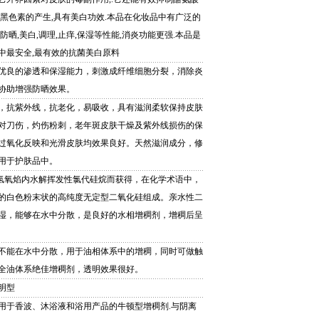
止黑色素的产生,具有美白功效.本品在化妆品中有广泛的
防晒,美白,调理,止痒,保湿等性能,消炎功能更强.本品是
中最安全,最有效的抗菌美白原料
优良的渗透和保湿能力，刺激成纤维细胞分裂，消除炎
协助增强防晒效果。
，抗紫外线，抗老化，易吸收，具有滋润柔软保持皮肤
对刀伤，灼伤粉刺，老年斑皮肤干燥及紫外线损伤的保
过氧化反映和光滑皮肤均效果良好。天然滋润成分，修
用于护肤品中。
在氢氧焰内水解挥发性氯代硅烷而获得，在化学术语中，
的白色粉末状的高纯度无定型二氧化硅组成。亲水性二
湿，能够在水中分散，是良好的水相增稠剂，增稠后呈
不能在水中分散，用于油相体系中的增稠，同时可做触
全油体系绝佳增稠剂，透明效果很好。
明型
用于香波、沐浴液和浴用产品的牛顿型增稠剂.与阴离