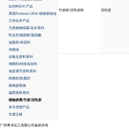
比利时EOC产品
竹炭粉/活性炭粉
活性炭
英国Northstar LiPids 植物基础油
万华化学产品
天然植物纯露/花水系列
乳化剂/脂肪醇/脂肪酸
油脂类/保湿剂
动物油
抗氧化原料系列
增稠剂/特殊添加剂
免疫调节原料系列
防晒剂/防腐剂
植物提取物
减肥原料系列
植物炭黑/竹炭/活性炭
本月优势产品
甘肃泛植
广州粤泽化工有限公司版权所有