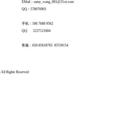
EMail：samy_wang_001@21cn.com
QQ：578076993
手机：186 7688 9562
QQ: 2237121004
客服：020-85618765 85539154
All Rights Reserved